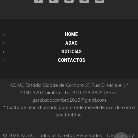
HOME
ADAC
NOTICIAS
CONTACTOS
ADAC, Estádio Cidade de Coimbra 3º, Rua D. Manuel 1º,
3030-320 Coimbra | Tel. 910 424 282* | Email:
geral.adacoimbra2018@gmail.com
* Custo de uma chamada para a rede móvel de acordo com o
seu tarifário.
© 2025 ADAC. Todos os Direitos Reservados. | Designed by:
Scro