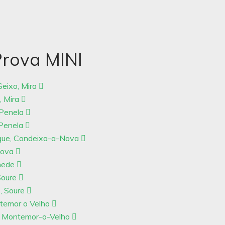
Prova MINI
Seixo, Mira
, Mira
 Penela
 Penela
eque, Condeixa-a-Nova
-Nova
nhede
Soure
, Soure
ntemor o Velho
, Montemor-o-Velho