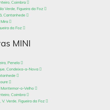
teiro, Coimbra
 Verde, Figueira da Foz
hã, Cantanhede
 Mira
gueira da Foz
vas MINI
eira, Penela
eque, Condeixa-a-Nova
antanhede
Soure
s, Montemor-o-Velho
nteiro, Coimbra
V. Verde, Figueira da Foz