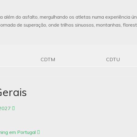
ra além do asfalto, mergulhando os atletas numa experiência ún
ornada de superação, onde trilhos sinuosos, montanhas, flores
CDTM
CDTU
Gerais
/2027
ning em Portugal