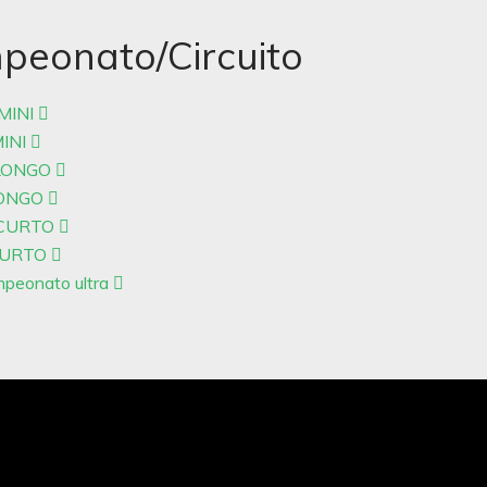
mpeonato/Circuito
 MINI
MINI
al LONGO
l LONGO
al CURTO
l CURTO
ampeonato ultra