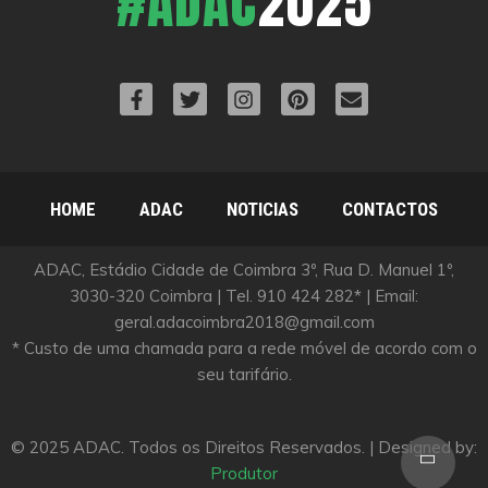
#ADAC
2025
HOME
ADAC
NOTICIAS
CONTACTOS
ADAC, Estádio Cidade de Coimbra 3º, Rua D. Manuel 1º,
3030-320 Coimbra | Tel. 910 424 282* | Email:
geral.adacoimbra2018@gmail.com
* Custo de uma chamada para a rede móvel de acordo com o
seu tarifário.
© 2025 ADAC. Todos os Direitos Reservados. | Designed by:
Scro
Produtor