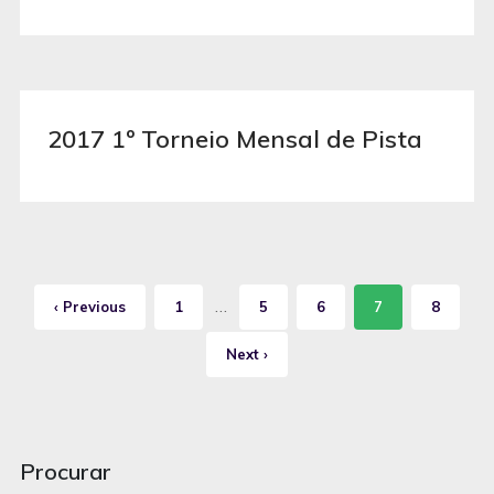
2017 1º Torneio Mensal de Pista
…
‹ Previous
1
5
6
7
8
Next ›
Procurar