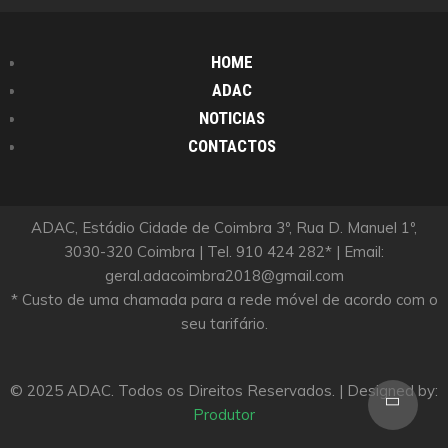
HOME
ADAC
NOTICIAS
CONTACTOS
ADAC, Estádio Cidade de Coimbra 3º, Rua D. Manuel 1º,
3030-320 Coimbra | Tel. 910 424 282* | Email:
geral.adacoimbra2018@gmail.com
* Custo de uma chamada para a rede móvel de acordo com o
seu tarifário.
© 2025 ADAC. Todos os Direitos Reservados. | Designed by:
Scro
Produtor