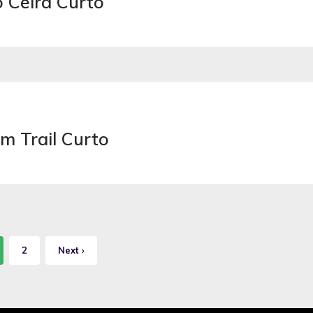
o Ceira Curto
m Trail Curto
2
Next ›