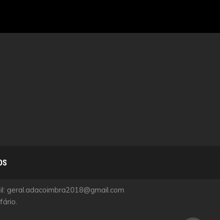
OS
ail: geral.adacoimbra2018@gmail.com
ário.