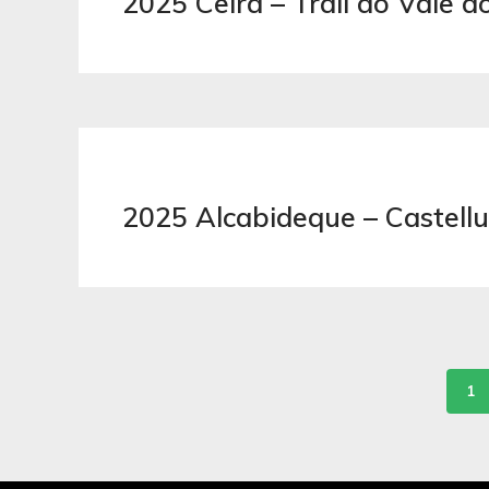
2025 Ceira – Trail do Vale d
2025 Alcabideque – Castellu
1